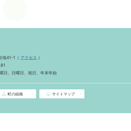
地41-1
（
アクセス
）
481
曜日、日曜日、祝日、年末年始
町の組織
サイトマップ