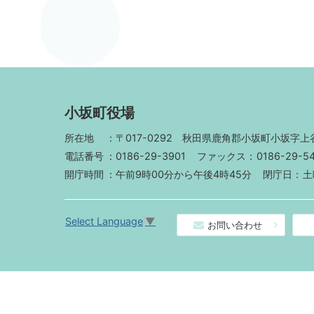
小坂町役場
所在地
〒017-0292
秋田県鹿角郡小坂町小坂字上谷
電話番号
0186-29-3901
ファックス
0186-29-5
開庁時間
午前9時00分から午後4時45分
閉庁日
土
Select Language
▼
お問い合わせ