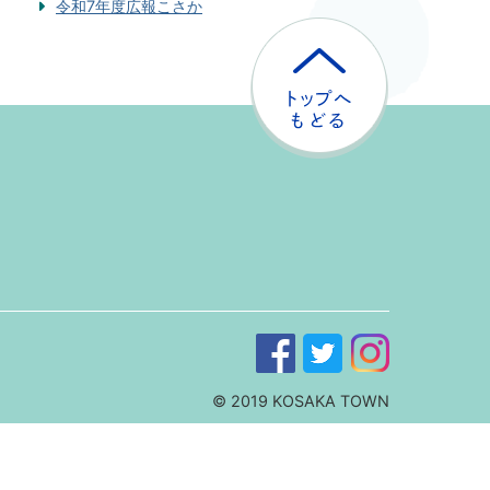
令和7年度広報こさか
ト
ッ
プ
へ
戻
る
© 2019 KOSAKA TOWN