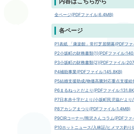
内容はこちらから
全ページ(PDFファイル:6.4MB)
各ページ
P1表紙 「康楽館」常打芝居開幕(PDFファイル
P2小坂町の財務書類(1)(PDFファイル:140.
P3小坂町の財務書類(2)(PDFファイル:207.
P4補助事業(PDFファイル:145.8KB)
P5結婚支援助成/物価高騰対応重点支援給付金(
P6まるねっとだより(PDFファイル:131.8K
P7日本赤十字だより/小坂町民児協だより/高
P8アカシアまつり(PDFファイル:1.4MB)
P9CIRコーナー/熊沢さんコラム(PDFファイル
P10ホットニュース/入林証/ヒメマス釣り体験(