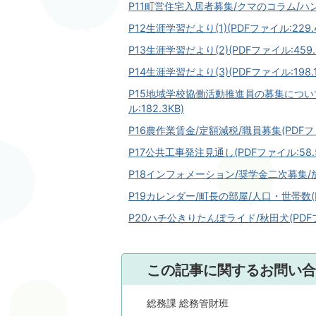
P11町営住宅入居者募集/クマのコラム/ハン
P12生涯学習だより(1)(PDFファイル:229.4
P13生涯学習だより(2)(PDFファイル:459.
P14生涯学習だより(3)(PDFファイル:198.1
P15地域学校協働活動推進員の募集について
ル:182.3KB)
P16農作業賃金/定額減税/職員募集(PDFファイ
P17公共工事発注見通し(PDFファイル:58.5
P18インフォメーション/奨学金二次募集/放射
P19カレンダー/町長の部屋/人口・世帯数(PD
P20ハチ公きりたんぽライド/秋田犬(PDFファ
この記事に関するお問い合
総務課 総務管財班