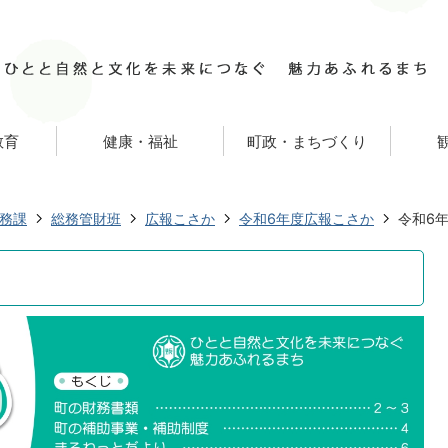
教育
健康・福祉
町政・まちづくり
務課
総務管財班
広報こさか
令和6年度広報こさか
令和6