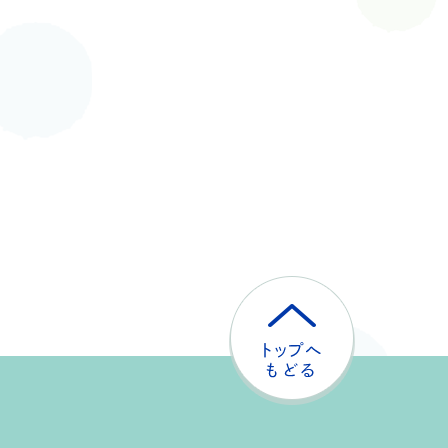
ト
ッ
プ
へ
戻
る