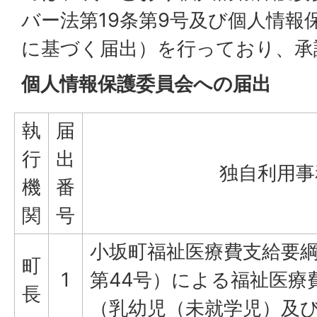
バー法第19条第9号及び個人情報
に基づく届出）を行っており、承
個人情報保護委員会への届出
執
届
行
出
独自利用事
機
番
関
号
小坂町福祉医療費支給要綱
町
1
第44号）による福祉医療
長
（乳幼児（未就学児）及