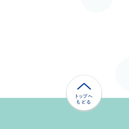
ト
ッ
プ
へ
戻
る