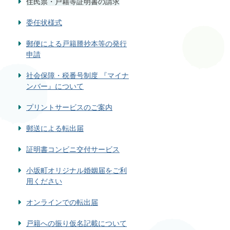
住民票・戸籍等証明書の請求
委任状様式
郵便による戸籍謄抄本等の発行
申請
社会保障・税番号制度 『マイナ
ンバー』について
プリントサービスのご案内
郵送による転出届
証明書コンビニ交付サービス
小坂町オリジナル婚姻届をご利
用ください
オンラインでの転出届
戸籍への振り仮名記載について