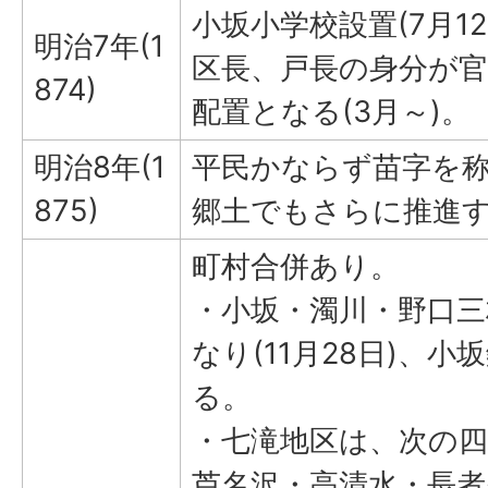
小坂小学校設置(7月12
明治7年(1
区長、戸長の身分が
874)
配置となる(3月～)。
明治8年(1
平民かならず苗字を称す
875)
郷土でもさらに推進
町村合併あり。
・小坂・濁川・野口三
なり(11月28日)、
る。
・七滝地区は、次の
芦名沢・高清水・長者