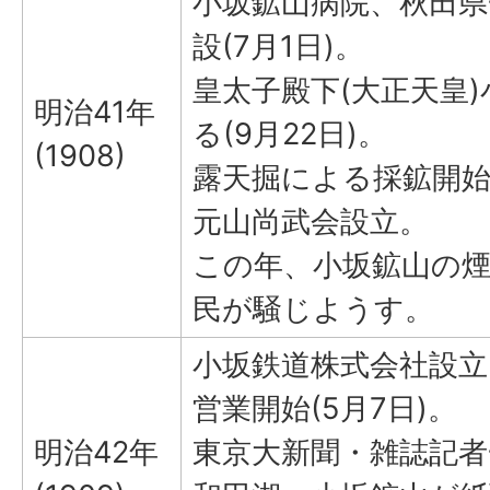
小坂鉱山病院、秋田県
設(7月1日)。
皇太子殿下(大正天皇
明治41年
る(9月22日)。
(1908)
露天掘による採鉱開始(
元山尚武会設立。
この年、小坂鉱山の
民が騒じようす。
小坂鉄道株式会社設立
営業開始(5月7日)。
明治42年
東京大新聞・雑誌記者