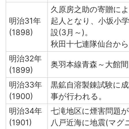
久原房之助の寄贈に
明治31年
起人となり、小坂小学
(1898)
設(3月～)。
秋田十七連隊仙台から秋
明治32年
奥羽本線青森～大館間開
(1899)
明治33年
黒鉱自溶製錬試験に成
(1900)
事が行われる。
明治34年
七滝地区に煙害問題
(1901)
八戸近海に地震(マグニ