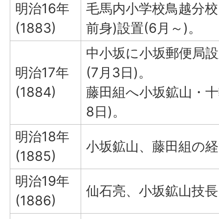
明治16年
毛馬内小学校鳥越分校
(1883)
前身)設置(6月～)。
中小坂に小坂郵便局設
明治17年
(7月3日)。
(1884)
藤田組へ小坂鉱山・十
8日)。
明治18年
小坂鉱山、藤田組の経
(1885)
明治19年
仙石亮、小坂鉱山技長
(1886)