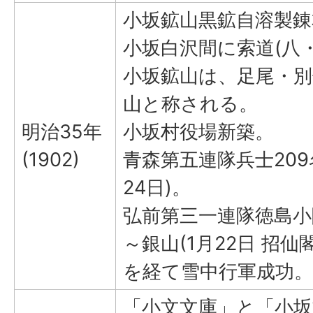
小坂鉱山黒鉱自溶製錬
小坂白沢間に索道(八・
小坂鉱山は、足尾・
山と称される。
明治35年
小坂村役場新築。
(1902)
青森第五連隊兵士209
24日)。
弘前第三一連隊徳島小
～銀山(1月22日 招
を経て雪中行軍成功。
「小文文庫」と「小坂