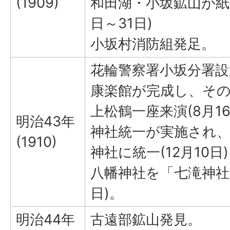
(1909)
和田湖・小坂鉱山が紙
日～31日)
小坂村消防組発足。
花輪警察署小坂分署設置
康楽館が完成し、そ
上松鶴一座来演(8月16
明治43年
神社統一が実施され
(1910)
神社に統一(12月10
八幡神社を「七滝神社」
日)。
明治44年
古遠部鉱山発見。