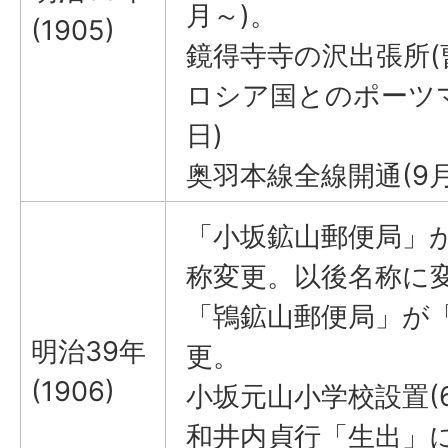
月～)。
(1905)
鏡得寺寺の沢出張所(
ロシア国とのポーツマ
日)
奥羽本線全線開通(9月
「小坂鉱山郵便局」
称変更。以後名称に
「鴇鉱山郵便局」が
明治39年
更。
(1906)
小坂元山小学校設置(6
和井内貞行「生出」