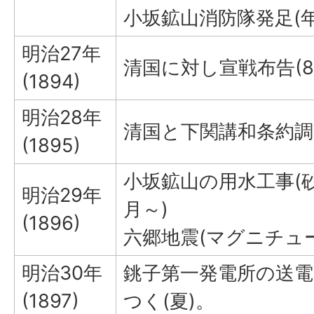
小坂鉱山消防隊発足(
明治27年
清国に対し宣戦布告(8
(1894)
明治28年
清国と下関講和条約調印
(1895)
小坂鉱山の用水工事(砂
明治29年
月～)
(1896)
六郷地震(マグニチュー
明治30年
銚子第一発電所の送
(1897)
つく(夏)。