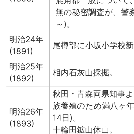
鹿角郡一般について
無の秘密調査が、警察
～)。
明治24年
尾樽部に小坂小学校新校
(1891)
明治25年
相内石灰山採掘。
(1892)
秋田・青森両県知事よ
族養殖のため満八ヶ年
明治26年
14日)。
(1893)
十輪田鉱山休山。