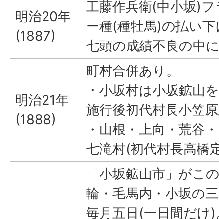
工藤作兵衛(中小坂)
明治20年
ー種(種牡馬)の払い
(1887)
七頭の成績不良の中
町村合併あり。
・小坂村は小坂鉱山を
明治21年
施行後初代村長小笠原
(1888)
・山根・上向・荒谷・
七滝村(初代村長高橋定
「小坂鉱山市」がこ
輪・毛馬内・小坂の三
毎月五日(一日間だけ)