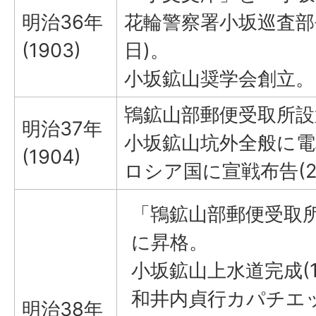
明治36年
花輪警察署小坂巡査部長
(1903)
日)。
小坂鉱山奨学会創立。
鴇鉱山部郵便受取所設置
明治37年
小坂鉱山坑外全般に電
(1904)
ロシア国に宣戦布告(2
「鴇鉱山部郵便受取
に昇格。
小坂鉱山上水道完成(1
和井内貞行カパチエッ
明治38年