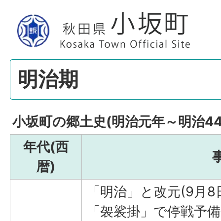
明治期
小坂町の郷土史(明治元年～明治44
年代(西
暦)
「明治」と改元(9月8
「袈裟掛」で停戦予備会