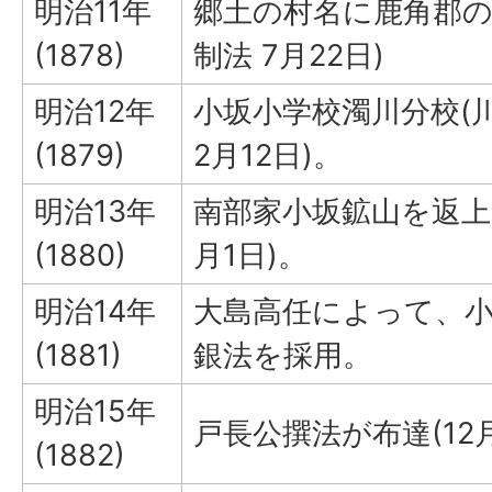
明治11年
郷土の村名に鹿角郡の
(1878)
制法 7月22日)
明治12年
小坂小学校濁川分校(川
(1879)
2月12日)。
明治13年
南部家小坂鉱山を返上
(1880)
月1日)。
明治14年
大島高任によって、
(1881)
銀法を採用。
明治15年
戸長公撰法が布達(12月
(1882)