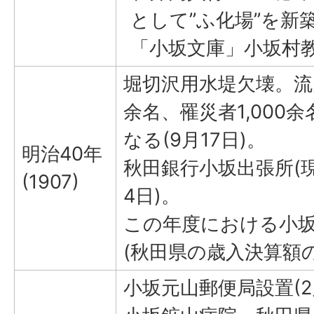
として”ふ化場”を新
「小坂文庫」小坂村
堀切沢用水堤欠壊。流失
余名、罹災者1,000
なる(9月17日)。
明治40年
秋田銀行小坂出張所(現
(1907)
4日)。
この年度における小
(秋田県の歳入決算額
小坂元山郵便局設置(2