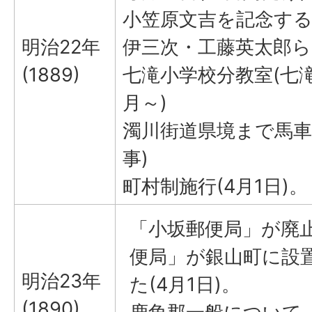
小笠原文吉を記念する
明治22年
伊三次・工藤英太郎
(1889)
七滝小学校分教室(七滝
月～)
濁川街道県境まで馬車道
事)
町村制施行(4月1日)。
「小坂郵便局」が廃
便局」が銀山町に設置
明治23年
た(4月1日)。
(1890)