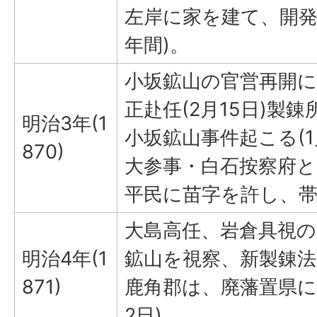
左岸に家を建て、開発に
年間)。
小坂鉱山の官営再開に
正赴任(2月15日)製
明治3年(1
小坂鉱山事件起こる(
870)
大参事・白石按察府と
平民に苗字を許し、
大島高任、岩倉具視
明治4年(1
鉱山を視察、新製錬
871)
鹿角郡は、廃藩置県に
2日)。