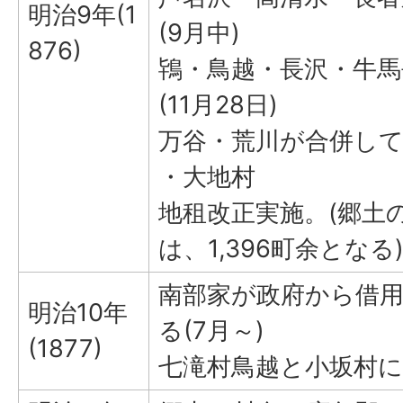
明治9年(1
(9月中)
876)
鴇・鳥越・長沢・牛馬
(11月28日)
万谷・荒川が合併して荒
・大地村
地租改正実施。(郷土
は、1,396町余となる
南部家が政府から借
明治10年
る(7月～)
(1877)
七滝村鳥越と小坂村に