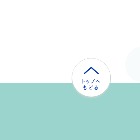
ト
ッ
プ
へ
戻
る