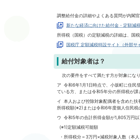
調整給付金の詳細やよくある質問が内閣官
新たな経済に向けた給付金・定額減
所得税（国税）の定額減税の詳細は、国税
国税庁 定額減税特設サイト（外部サ
給付対象者は？
次の要件をすべて満たす方が対象になり
ア 令和6年1月1日時点で、小坂町に住
ている方、または令和5年分の所得税が課
イ 本人および控除対象配偶者を含めた扶養
所得税額(※2)または令和6年度個人住民
ウ 令和5年の合計所得金額が1,805万円
(※1)定額減税可能額
・所得税分＝3万円×減税対象人数（本人