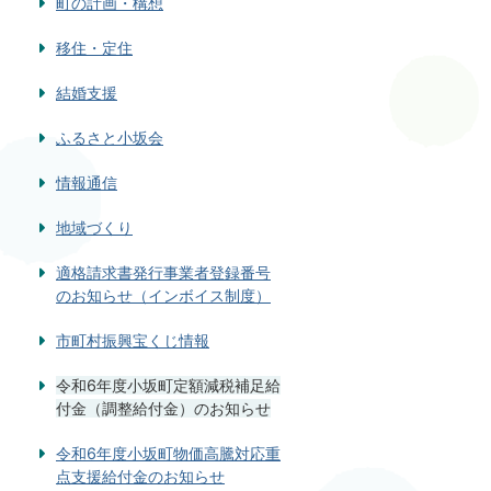
町の計画・構想
移住・定住
結婚支援
ふるさと小坂会
情報通信
地域づくり
適格請求書発行事業者登録番号
のお知らせ（インボイス制度）
市町村振興宝くじ情報
令和6年度小坂町定額減税補足給
付金（調整給付金）のお知らせ
令和6年度小坂町物価高騰対応重
点支援給付金のお知らせ