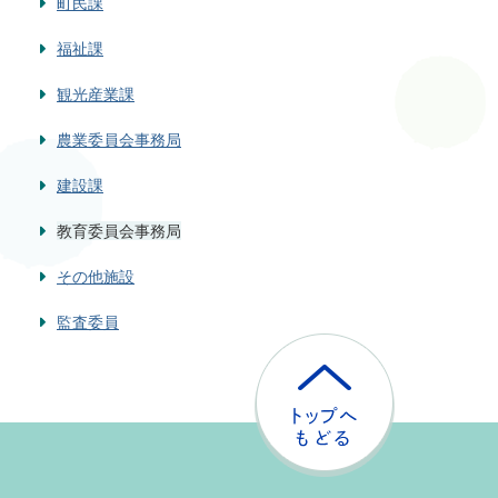
町民課
福祉課
観光産業課
農業委員会事務局
建設課
教育委員会事務局
その他施設
監査委員
ト
ッ
プ
へ
戻
る