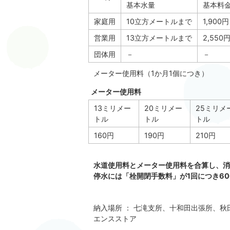
基本水量
基本料
家庭用
10立方メートルまで
1,900円
営業用
13立方メートルまで
2,550
団体用
－
－
メーター使用料（1か月1個につき）
メーター使用料
13ミリメー
20ミリメー
25ミリメ
トル
トル
トル
160円
190円
210円
水道使用料とメーター使用料を合算し、消
停水には「栓開閉手数料」が1回につき6
納入場所 ： 七滝支所、十和田出張所、
エンスストア