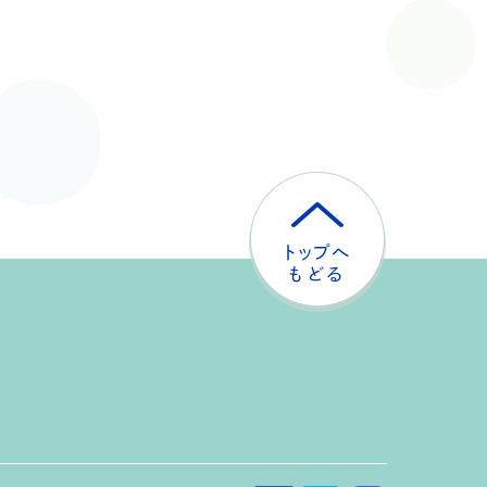
ト
ッ
プ
へ
戻
る