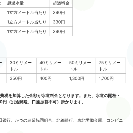
金
超過水量
超過料金
1立方メートル当たり
290円
円
1立方メートル当たり
330円
1立方メートル当たり
290円
ー
30ミリメー
40ミリメー
50ミリメー
75ミリメー
トル
トル
トル
トル
350円
400円
1,300円
1,700円
費税を加算した金額が水道料金となります。
また、水道の開栓・
00円（別途郵送、口座振替不可）掛かります。
秋田銀行、かづの農業協同組合、北都銀行、東北労働金庫、コンビニ