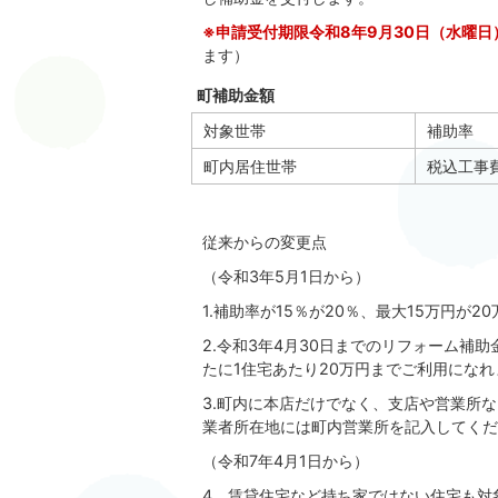
※申請受付期限令和8年9月30日（水曜日
ます）
町補助金額
対象世帯
補助率
町内居住世帯
税込工事
従来からの変更点
（令和3年5月1日から）
1.補助率が15％が20％、最大15万円が
2.令和3年4月30日までのリフォーム補
たに1住宅あたり20万円までご利用になれ
3.町内に本店だけでなく、支店や営業所
業者所在地には町内営業所を記入してくだ
（令和7年4月1日から）
4．賃貸住宅など持ち家ではない住宅も対