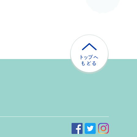
ト
ッ
プ
へ
戻
る