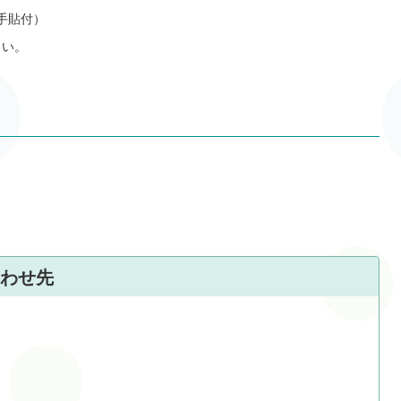
手貼付）
さい。
わせ先