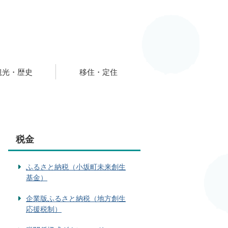
観光・歴史
移住・定住
税金
ふるさと納税（小坂町未来創生
基金）
企業版ふるさと納税（地方創生
応援税制）