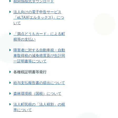
税関係様式ダウンロード
法人向けの電子申告サービス
「eLTAX(エルタックス)」につ
いて
「満点どうもカード」による町
税等の支払い
障害者に対する自動車税・自動
車取得税の減免措置及び生計同
一証明書等について
各種税証明書等発行
給与支払報告書の提出について
森林環境税（国税）について
法人町民税の「法人税割」の税
率について