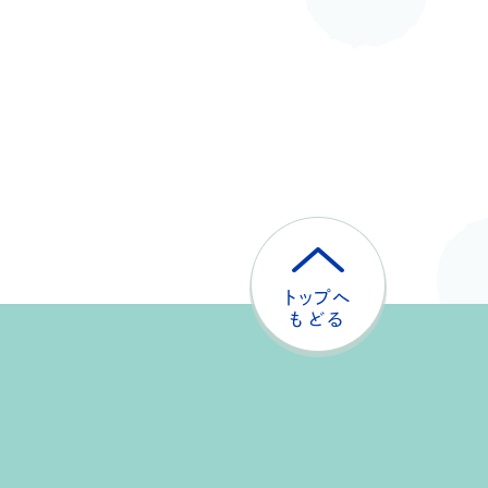
ト
ッ
プ
へ
戻
る