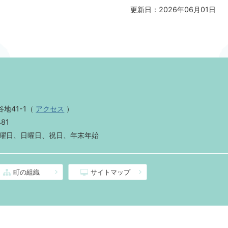
更新日：2026年06月01日
地41-1
（
アクセス
）
481
曜日、日曜日、祝日、年末年始
町の組織
サイトマップ