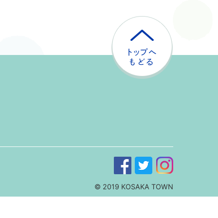
ト
ッ
プ
へ
戻
る
© 2019 KOSAKA TOWN