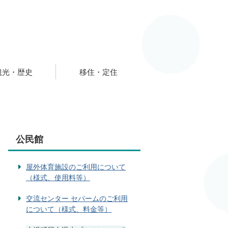
観光・歴史
移住・定住
公民館
屋外体育施設のご利用について
（様式、使用料等）
交流センター セパームのご利用
について（様式、料金等）