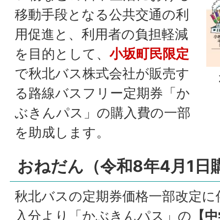
移動手段となる公共交通の利
用促進と、利用者の負担軽減
を目的として、
小坂町民限定
で秋北バス株式会社が販売す
る路線バスフリー定期券「か
ぶきんパス」の購入費の一部
を助成します。
おねだん（令和8年4月1日
秋北バスの定期券価格一部改定に伴
入分より「かぶきんパス」の
【中