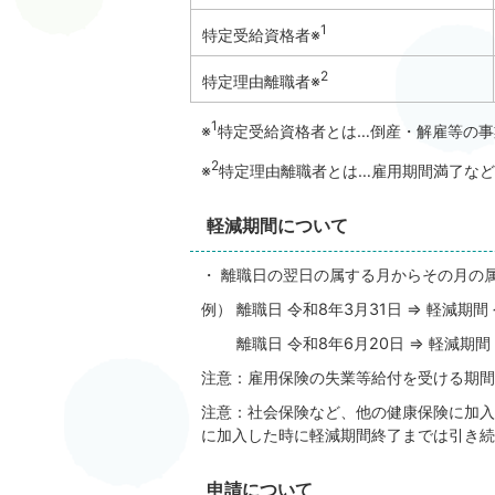
1
特定受給資格者※
2
特定理由離職者※
1
※
特定受給資格者とは…倒産・解雇等の事
2
※
特定理由離職者とは…雇用期間満了な
軽減期間について
・ 離職日の翌日の属する月からその月の
例） 離職日 令和8年3月31日 ⇒ 軽減期間
離職日 令和8年6月20日 ⇒ 軽減期間 
注意：雇用保険の失業等給付を受ける期間
注意：社会保険など、他の健康保険に加入
に加入した時に軽減期間終了までは引き続
申請について