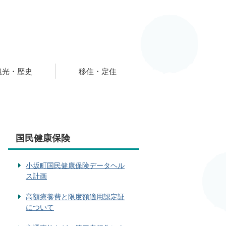
観光・歴史
移住・定住
国民健康保険
小坂町国民健康保険データヘル
ス計画
高額療養費と限度額適用認定証
について