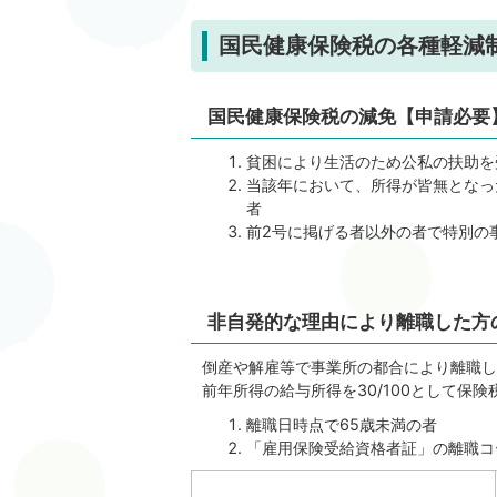
国民健康保険税の各種軽減
国民健康保険税の減免【申請必要
貧困により生活のため公私の扶助を
当該年において、所得が皆無となっ
者
前2号に掲げる者以外の者で特別の
非自発的な理由により離職した方
倒産や解雇等で事業所の都合により離職し
前年所得の給与所得を30/100として保
離職日時点で65歳未満の者
「雇用保険受給資格者証」の離職コ