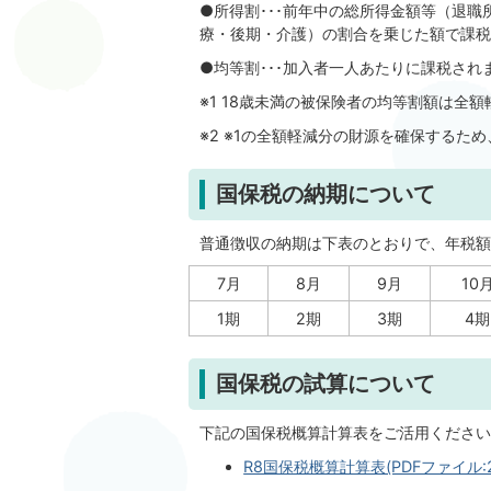
●所得割･･･前年中の総所得金額等（退
療・後期・介護）の割合を乗じた額で課税
●均等割･･･加入者一人あたりに課税され
※1 18歳未満の被保険者の均等割額は全
※2 ※1の全額軽減分の財源を確保するた
国保税の納期について
普通徴収の納期は下表のとおりで、年税額
7月
8月
9月
10
1期
2期
3期
4期
国保税の試算について
下記の国保税概算計算表をご活用ください
R8国保税概算計算表(PDFファイル:23