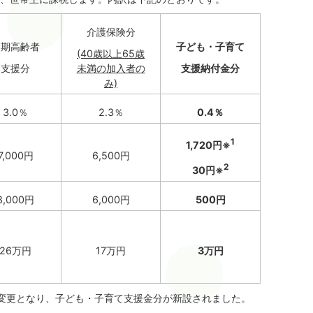
介護保険分
後期高齢者
子ども・子育て
(40
歳以上65歳
支援分
未満の加入者の
支援納付金分
み)
3.0％
2.3％
0.4％
1
1,720円※
7,000円
6,500円
2
30円※
8,000円
6,000円
500円
26万円
17万円
3万円
変更となり、子ども・子育て支援金分が新設されました。