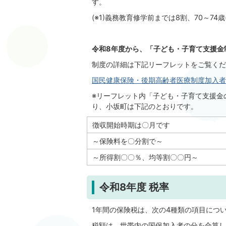
す。
(※1)義務教育修学前までは8割、70～74
令和8年度から、「子ども・子育て支援金
制度の詳細は下記リーフレットをご覧くだ
国民健康保険・後期高齢者医療制度加入者向け
※リーフレット内「子ども・子育て支援金
り、小坂町は下記のとおりです。
徴収開始時期は〇月です
～保険料を〇分割で～
～所得割〇〇％、均等割〇〇円～
令和8年度 税率
1年間の保険税は、次の4種類の項目につ
税額は、世帯内の国保加入者の分を合算し