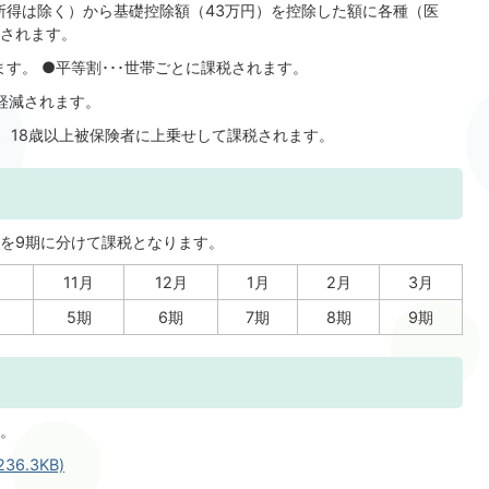
職所得は除く）から基礎控除額（43万円）を控除した額に各種（医
されます。
ます。 ●平等割･･･世帯ごとに課税されます。
額軽減されます。
め、18歳以上被保険者に上乗せして課税されます。
を9期に分けて課税となります。
月
11月
12月
1月
2月
3月
5期
6期
7期
8期
9期
。
6.3KB)