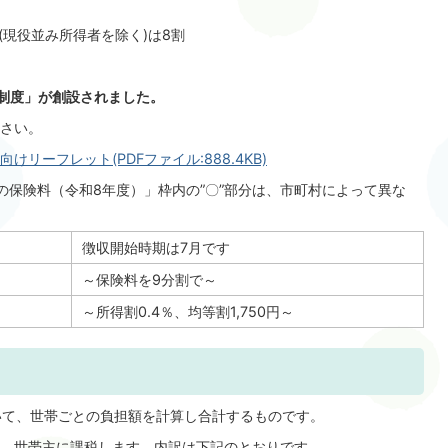
歳(現役並み所得者を除く)は8割
制度」が創設されました。
さい。
リーフレット(PDFファイル:888.4KB)
の保険料（令和8年度）」枠内の”〇”部分は、市町村によって異な
徴収開始時期は7月です
～保険料を9分割で～
～所得割0.4％、均等割1,750円～
いて、世帯ごとの負担額を計算し合計するものです。
、世帯主に課税します。内訳は下記のとおりです。