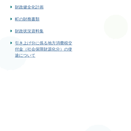
財政健全化計画
町の財務書類
財政状況資料集
引き上げ分に係る地方消費税交
付金（社会保障財源化分）の使
途について