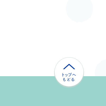
ト
ッ
プ
へ
戻
る