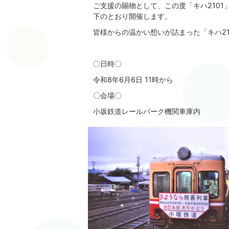
ご支援の賜物として、この度「キハ210
下のとおり開催します。
皆様からの温かい想いが詰まった「キハ2
〇日時〇
令和8年6月6日 11時から
〇会場〇
小坂鉄道レールパーク機関車庫内