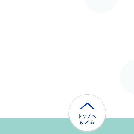
ト
ッ
プ
へ
戻
る