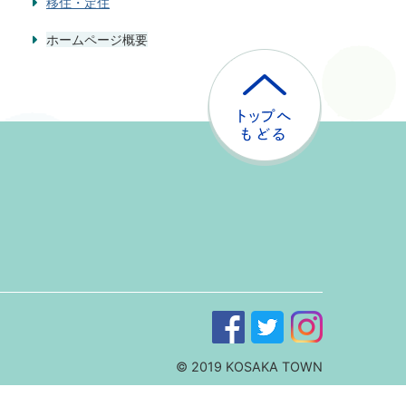
移住・定住
ホームページ概要
ト
ッ
プ
へ
戻
る
© 2019 KOSAKA TOWN