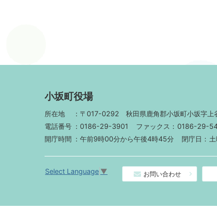
小坂町役場
所在地
〒017-0292
秋田県鹿角郡小坂町小坂字上谷
電話番号
0186-29-3901
ファックス
0186-29-5
開庁時間
午前9時00分から午後4時45分
閉庁日
土
Select Language
▼
お問い合わせ