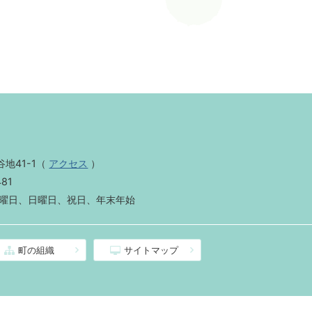
地41-1
（
アクセス
）
481
曜日、日曜日、祝日、年末年始
町の組織
サイトマップ